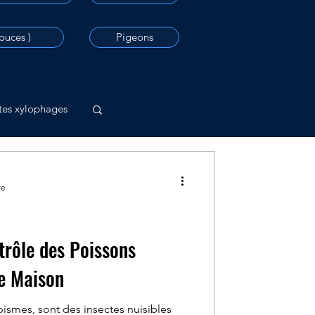
 puces )
Pigeons
tes xylophages
re
trôle des Poissons
e Maison
pismes, sont des insectes nuisibles