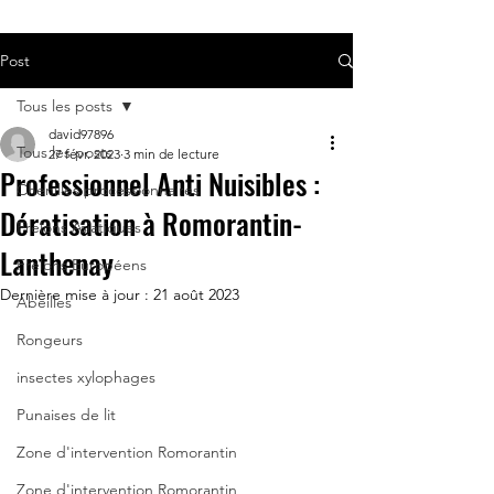
Post
Tous les posts
david97896
Tous les posts
27 févr. 2023
3 min de lecture
Professionnel Anti Nuisibles :
Chenilles processionnaires
Dératisation à Romorantin-
Frelons Asiatiques
Lanthenay
Frelons Européens
Dernière mise à jour :
21 août 2023
Abeilles
Rongeurs
insectes xylophages
Punaises de lit
Zone d'intervention Romorantin
Zone d'intervention Romorantin