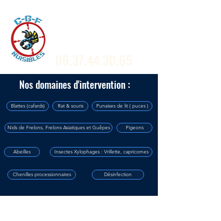
C.G.F Nuisibles
by Centre Guêpes et Frelons
06.37.44.30.65
Nos domaines d'intervention :
Blattes (cafards)
Rat & souris
Punaises de lit ( puces )
Nids de Frelons, Frelons Asiatiques et Guêpes
Pigeons
Abeilles
Insectes Xylophages : Vrillette, capricornes
Chenilles processionnaires
Désinfection
Intervention rapide tout nuisible en région Centre Val-de-
Loire
Départements : Loiret (45), Loir-et-Cher (41), Cher (18)