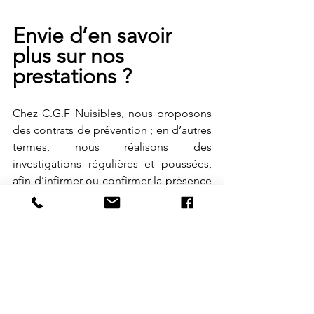
Envie d’en savoir 
plus sur nos 
prestations ?
Chez C.G.F Nuisibles, nous proposons 
des contrats de prévention ; en d’autres 
termes, nous réalisons des 
investigations régulières et poussées, 
afin d’infirmer ou confirmer la présence 
des rongeurs. La compréhension de 
nos méthodes d’interventions de la part 
de nos clients est capital pour nous. 
Cette même prévention, ainsi que le 
respect des différentes 
réglementations sont des valeurs 
phares de notre entreprise. 